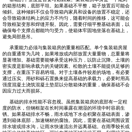
的箱形结构，底部平坦。如果基础不平整，箱子放置后可能会
倾斜。这种倾斜不仅会导致箱内家具和设备的放置不稳定，还
会导致箱体结构上的应力不均匀，随着时间的推移，这可能会
导致框架变形和焊缝开裂。因此，需要仔细平整基础表面，以
确保每个支撑点都能均匀受力，使箱体牢固地坐落在基础上，
避免局部悬吊。
承重能力必须与集装箱房的重量相匹配。单个集装箱房屋
的自重通常为几吨，如果堆放或内部放置大量重物，总重量将
显著增加。基础需要能够承受这种压力，以防止沉降。土壤的
密实度是影响承载力的关键因素。松散的土壤不能提供足够的
支撑，在重压下容易坍塌。对于土壤条件较差的场地，有必要
通过压实、用砂和砾石置换来提高基础的承载力，必要时用高
强度混凝土浇筑混凝土垫层以分散箱体的重量，确保基础不会
因应力过大而损坏。
基础的排水性能不容忽视。虽然集装箱房的底部有一定程
度的防水，但钢框架在长时间暴露在潮湿的环境中时容易生
锈。如果基础排水不畅，雨水或地下水会积聚在基础表面，渗
透到箱体底部，加速钢材的腐蚀。因此，需要在基础周围设置
排水坡或排水沟，让雨水快速流出并远离基础。在雨季较长或