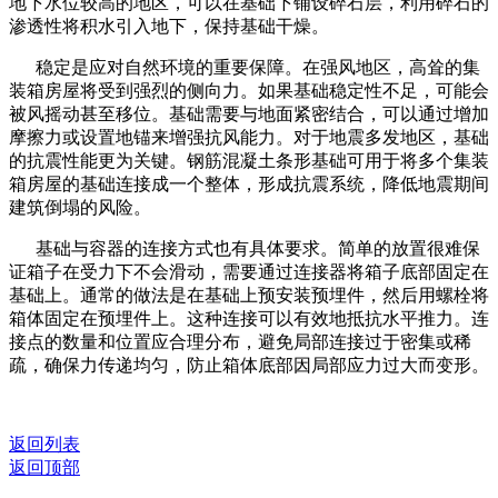
地下水位较高的地区，可以在基础下铺设碎石层，利用碎石的
渗透性将积水引入地下，保持基础干燥。
稳定是应对自然环境的重要保障。在强风地区，高耸的集
装箱房屋将受到强烈的侧向力。如果基础稳定性不足，可能会
被风摇动甚至移位。基础需要与地面紧密结合，可以通过增加
摩擦力或设置地锚来增强抗风能力。对于地震多发地区，基础
的抗震性能更为关键。钢筋混凝土条形基础可用于将多个集装
箱房屋的基础连接成一个整体，形成抗震系统，降低地震期间
建筑倒塌的风险。
基础与容器的连接方式也有具体要求。简单的放置很难保
证箱子在受力下不会滑动，需要通过连接器将箱子底部固定在
基础上。通常的做法是在基础上预安装预埋件，然后用螺栓将
箱体固定在预埋件上。这种连接可以有效地抵抗水平推力。连
接点的数量和位置应合理分布，避免局部连接过于密集或稀
疏，确保力传递均匀，防止箱体底部因局部应力过大而变形。
返回列表
返回顶部