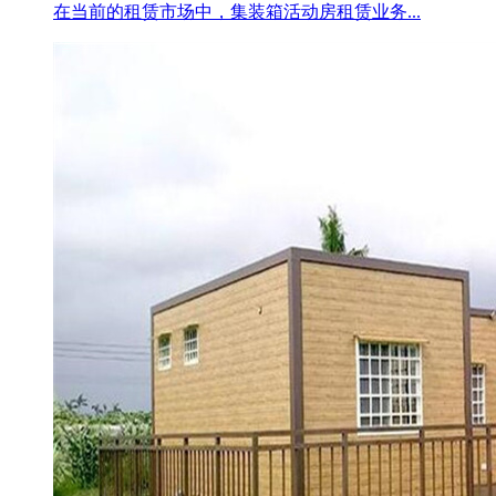
在当前的租赁市场中，集装箱活动房租赁业务...