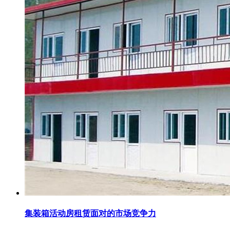
集装箱活动房租赁面对的市场竞争力