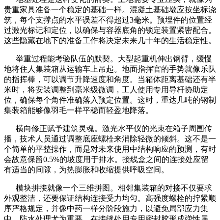
贵重家具准备一个稳定的基础一样。混凝土基础墩应按坐标浇
筑，每个支撑点的水平误差不得超过3毫米。预埋件的位置经
过激光标记和定位，以确保与容器底角的锁定装置紧密配合。
这些隐藏在地下的准备工作将决定未来几十年的生活稳定性。
举重过程能考验队伍的默契。大型起重机伸出钢臂，缓慢
地将住人集装箱从运输车上吊起。地面指挥官的手势就像乐队
的指挥棒，可以调节升降速度和角度。当箱体距离基础还有半
米时，将安装调整到毫米级微调，工人使用专用导杆协助定
位，确保每个角件准确落入预定位置。这时，重达几吨的钢制
集装箱能够像羽毛一样平稳而轻盈地降落。
横向修正赋予建筑灵魂。激光水平仪的光束在箱子周围传
播，技术人员通过调整底座螺栓来消除轻微的倾斜。这不是一
个简单的平整操作，而是对未来使用中结构响应的预测，有时
会故意保留0.5%的坡度用于排水。接线盒之间的连接处应留
有适当的间隙，为热膨胀和收缩提供呼吸空间。
模块拼接就像一个三维拼图。相邻集装箱的对接不仅要求
外观整洁，还要保证结构连接受力均匀。高强度螺栓的拧紧顺
序严格规定，并像中药一样分阶段施力，以避免局部应力集
中。防水处理尤为重要，在接缝处用专用密封胶形成弹性屏