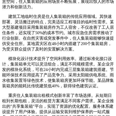
意空间，住人集装箱的应用场景不断拓展，展现出惊人的市场
潜力和创新活力。
建筑工地临时住房是住人集装箱的传统应用领域。其快速
部署、灵活搬迁的特点，完美适应工程项目的临时性需求。某
大型基建项目采用集装箱房作为工人宿舍，不仅改善了工人居
住条件，还实现了50%的成本节约。城市应急住房需求推动了
行业创新。在自然灾害或突发事件中，住人集装箱能够快速提
供安全住所。某地震灾区在48小时内搭建了200个集装箱房，
为受灾群众提供了及时的安置解决方案。
模块化设计技术提升了空间利用效率。通过标准化接口设
计，集装箱单元可以灵活组合，满足不同规模需求。某企业开
发的模块化系统，可在24小时内完成三层集装箱建筑搭建。节
能环保技术应用提高了产品竞争力。采用太阳能供电系统、雨
水收集装置等绿色技术，使集装箱房更加环保节能。某品牌集
装箱房的能耗比传统建筑低40%，获得绿色建筑认证。
重庆住人集装箱出租模式创新丰富了市场选择。从短期日
租到长期包租，灵活的租赁方案满足不同客户需求。某企业推
出的"共享集装箱"平台，实现了资源的优化配置。服务体系建
设提升了用户体验。提供从运输安装到维护保养的一站式服