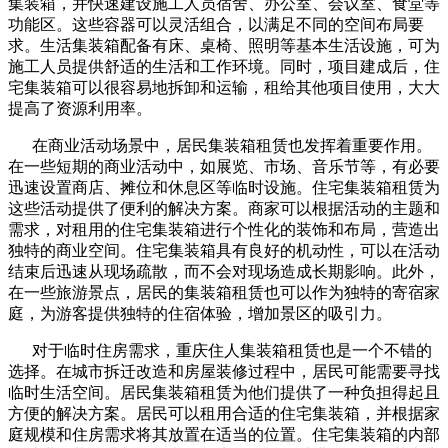
集装箱，并快速建设施工人员宿舍、办公室、会议室、食堂等
功能区。这些容器可以灵活组合，以满足不同的空间布局要
求。生活集装箱配备有床、桌椅、照明等基本生活设施，可为
施工人员提供舒适的生活和工作环境。同时，项目建成后，住
宅集装箱可以很容易地拆卸和运输，租给其他项目使用，大大
提高了资源利用率。
在商业活动场景中，居民集装箱租赁也发挥着重要作用。
在一些短期的商业活动中，如展览、市场、音乐节等，有必要
迅速设置商店、摊位和休息区等临时设施。住宅集装箱租赁为
这些活动提供了便利的解决方案。商家可以根据活动的主题和
需求，对租用的住宅集装箱进行个性化的装饰和布局，营造出
独特的商业空间。住宅集装箱具有良好的机动性，可以在活动
结束后迅速从现场疏散，而不会对现场造成长期影响。此外，
在一些旅游景点，居民的集装箱租赁也可以作为独特的寄宿家
庭，为游客提供独特的住宿体验，增加景区的吸引力。
对于临时住房需求，重庆住人集装箱租赁也是一个不错的
选择。在城市拆迁改造和房屋装修过程中，居民可能需要寻找
临时生活空间。居民集装箱租赁为他们提供了一种负担得起且
方便的解决方案。居民可以租用合适的住宅集装箱，并根据家
庭规模和住房需求将其放置在适当的位置。住宅集装箱的内部