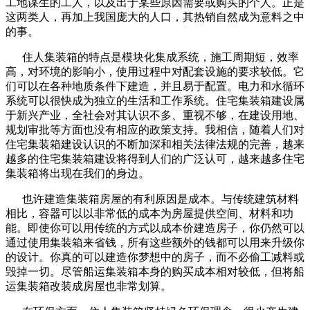
工地谋生的工人，以及出于某些原因需要或购买的个人。正是
这两类人，再加上我国庞大的人口，其热销自然成为意料之中
的事。
住人集装箱的特点是模块化集成系统，施工周期短，效率
高，对环境的影响小，使用过程中对配套设施的要求较低。它
们可以在各种地质条件下建造，并且易于配置。电力和水循环
系统可以很快成为独立的生活和工作系统。住宅集装箱建设属
于新兴产业，全社会对其认识不多、重视不够，在建设用地、
规划审批等方面也没有相应的政策支持。我相信，随着人们对
住宅集装箱建设认识的不断加深和相关法律法规的完善，越来
越多的住宅集装箱建设将得到人们的广泛认可，越来越多住宅
集装箱将出现在我们的身边。
也许建造集装箱房屋的有利原因是成本。与传统建筑材料
相比，容器可以以非常低的成本为房屋提供空间、材料和功
能。即使你可以用传统的方式以成本价建造房子，你仍然可以
通过使用集装箱来省钱，所有这些额外的钱都可以用来升级你
的设计。你真的可以建造你梦想中的房子，而不必偷工减料或
毁掉一切。尽管船运集装箱本身的购买成本相对较低，但将船
运集装箱改装成房屋也非常划算。