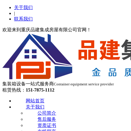
关于我们
|
联系我们
欢迎来到重庆品建集成房屋有限公司官网！
集装箱设备一站式服务商
Container equipment service provider
租赁热线：
151-7875-1112
网站首页
关于我们
公司简介
售后服务
资质证书