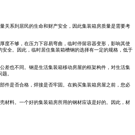
量关系到居民的生命和财产安全，因此集装箱房质量是需要考
厚度不够，在压力下容易弯曲，临时停留容器变形，影响其使
的安全。因此，临时居住集装箱槽钢的选择有一定的规格，低于
公差也不同。钢是生活集装箱移动房屋的框架构件，对生活集
问题。
部件是否合格，焊接是否牢固。在购买集装箱房屋之前，您必
壳材料。一个好的集装箱房所用的钢材应该是好的。因此，材
。