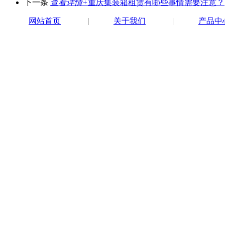
下一条
查看详情+
重庆集装箱租赁有哪些事情需要注意？
网站首页
|
关于我们
|
产品中