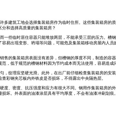
许多建筑工地会选择集装箱房作为临时住所。这些集装箱房的质
区分和选择高质量的集装箱房？
一些临时居住容器只能堆放两层，不能承受三层的压力。槽钢
了容易出现变形、坍塌等问题，可能危及集装箱移动房屋内人员
售的集装箱房表面没有差异，但槽钢的厚度不同，制造的容器
规范，低于规范的槽钢材料因为节约成本而无法使用，容易造成
，纹理应坚硬光滑。此外，在出厂前仔细检查集装箱房的安装
检查彩钢夹芯板内外铁皮是否损坏，不得露出中央隔热层。
度、密度、抗压强度和应力有很大不同。钢用作集装箱房的外
撞损坏。外表面的油漆涂层具有平均厚度，不会有油漆冲刷划痕