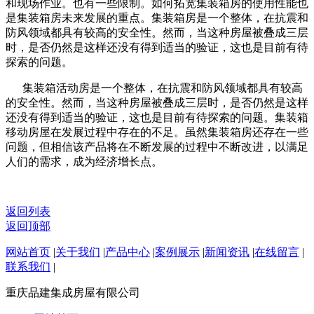
和现场作业。也有一些限制。如何拓宽集装箱房的使用性能也
是集装箱房未来发展的重点。集装箱房是一个整体，在抗震和
防风领域都具有较高的安全性。然而，当这种房屋被叠成三层
时，是否仍然是这样还没有得到适当的验证，这也是目前有待
探索的问题。
集装箱活动房是一个整体，在抗震和防风领域都具有较高
的安全性。然而，当这种房屋被叠成三层时，是否仍然是这样
还没有得到适当的验证，这也是目前有待探索的问题。集装箱
移动房屋在发展过程中存在的不足。虽然集装箱房还存在一些
问题，但相信该产品将在不断发展的过程中不断改进，以满足
人们的需求，成为经济增长点。
返回列表
返回顶部
网站首页
|
关于我们
|
产品中心
|
案例展示
|
新闻资讯
|
在线留言
|
联系我们
|
重庆品建集成房屋有限公司