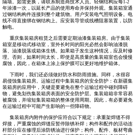
隔墙。如需更换，请联系制造商技术人员。轻钢结构应每1-2
年涂漆一次，以延长产品的使用寿命并保持外观。集装箱室通
过钢结构构件连接到整个建筑物。用户安装电气照明设备。电
线不得直接绑在钢结构上。应安装导管或线槽阻塞装置，以防
触电。
重庆集装箱房租赁之后需要定期油漆集装箱房。由于集装
箱室是移动式移动室，室外长时间的阳光必然会影响油漆脱
落、油漆脱落或箱体生锈。如果箱子发生这种情况，应及时修
理。否则，如果时间太长，即使是高质量的集装箱室也会慢慢
腐蚀，因此，在箱体上涂上保护膜可以更好地维护箱体。
下雨时，我们还必须做好防水和防雨措施。同样，水很容
易侵蚀集装箱房。运输过程中集装箱房的安全防护：在新疆集
装箱房的应用中，关键是要避免在整个运输过程中碰到障碍
物，避免划伤集装箱房表面的安全防护层。集装箱箱非常容易
被腐蚀，并缩短集装箱箱的整体使用周期。因此，有必要避免
在运输过程中可能产生影响的一些障碍物。
集装箱房内附件的保护应符合以下规定：承重架焊缝不得
焊接，严重腐蚀的焊缝应暂停除锈补焊；构件和配件的活动连
杆部分应在修理后涂防锈油进行保护；构件、配件、板材弯曲